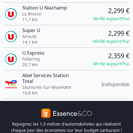
Station U Niachamp
2,299 €
La Bresse
Vérifié aujourd'hui
11,7 km
Super U
2,299 €
Anould
Vérifié aujourd'hui
14,1 km
U Express
2,359 €
Fellering
Vérifié aujourd'hui
20,7 km
Abel Services Station
Total
Indisponible
Saulxures-Sur-Moselotte
16,8 km
Rejoignez les 1,5 million d'automobilistes qui réalisent
chaque jour des économies sur leur budget carburant !