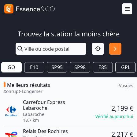
Trouvez la station la moins chère
GO
E10
SP95
SP98
E85
GPL
Meilleurs résultats
Vosges
Xonrupt-Longemer
Carrefour Express
2,199 €
Labaroche
Labaroche
Vérifié aujourd'hui
18,7 km
Relais Des Rochires
2,217 €