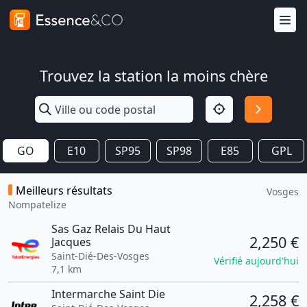
Trouvez la station la moins chère
GO
E10
SP95
SP98
E85
GPL
Meilleurs résultats
Vosges
Nompatelize
Sas Gaz Relais Du Haut
2,250 €
Jacques
Saint-Dié-Des-Vosges
Vérifié aujourd'hui
7,1 km
Intermarche Saint Die
2,258 €