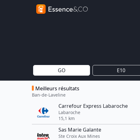
GO
E10
Meilleurs résultats
Ban-de-Laveline
Carrefour Express Labaroche
Labaroche
15,1 km
Sas Marie Galante
Ste Croix Aux Mines