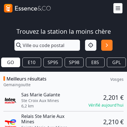
Trouvez la station la moins chère
GO
E10
SP95
SP98
E85
GPL
Meilleurs résultats
Vosges
Gemaingoutte
Sas Marie Galante
2,201 €
Ste Croix Aux Mines
Vérifié aujourd'hui
6,2 km
Relais Ste Marie Aux
2,210 €
Mines