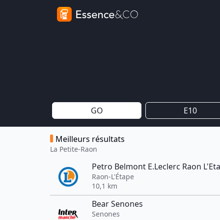
GO
E10
Meilleurs résultats
La Petite-Raon
Petro Belmont E.Leclerc Raon L'Et
Raon-L'Étape
10,1 km
Bear Senones
Senones