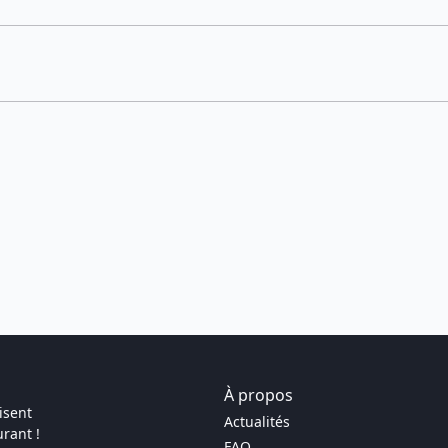
À propos
isent
Actualités
rant !
FAQ