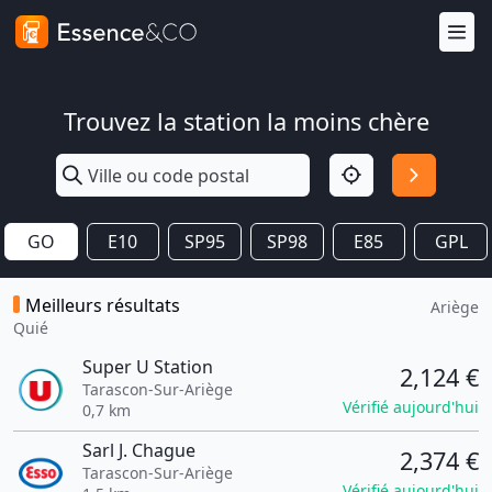
Trouvez la station la moins chère
GO
E10
SP95
SP98
E85
GPL
Meilleurs résultats
Ariège
Quié
Super U Station
2,124 €
Tarascon-Sur-Ariège
Vérifié aujourd'hui
0,7 km
Sarl J. Chague
2,374 €
Tarascon-Sur-Ariège
Vérifié aujourd'hui