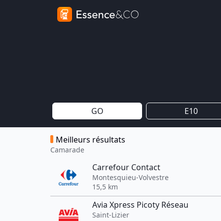
GO
E10
Meilleurs résultats
Camarade
Carrefour Contact
Montesquieu-Volvestre
15,5 km
Avia Xpress Picoty Réseau
Saint-Lizier