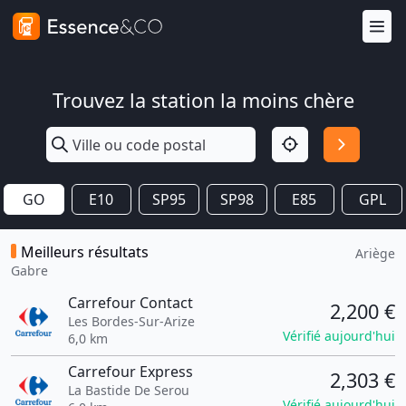
Trouvez la station la moins chère
GO
E10
SP95
SP98
E85
GPL
Meilleurs résultats
Ariège
Gabre
Carrefour Contact
2,200 €
Les Bordes-Sur-Arize
Vérifié aujourd'hui
6,0 km
Carrefour Express
2,303 €
La Bastide De Serou
Vérifié aujourd'hui