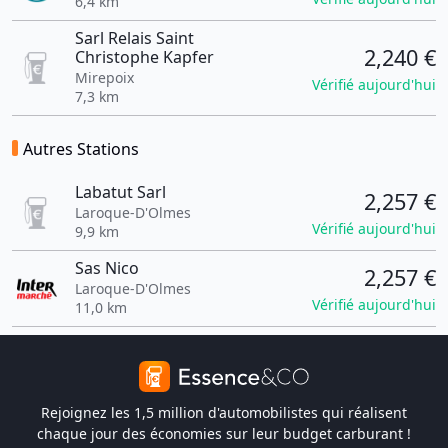
6,4 km
Sarl Relais Saint
2,240 €
Christophe Kapfer
Mirepoix
Vérifié aujourd'hui
7,3 km
Autres Stations
Labatut Sarl
2,257 €
Laroque-D'Olmes
Vérifié aujourd'hui
9,9 km
Sas Nico
2,257 €
Laroque-D'Olmes
Vérifié aujourd'hui
11,0 km
Rejoignez les 1,5 million d'automobilistes qui réalisent
chaque jour des économies sur leur budget carburant !