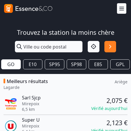
Trouvez la station la moins chère
GO
E10
SP95
SP98
E85
GPL
Meilleurs résultats
Ariège
Lagarde
Sarl Sjcp
2,075 €
Mirepoix
Vérifié aujourd'hui
6,5 km
Super U
2,123 €
Mirepoix
Vérifié aujourd'hui