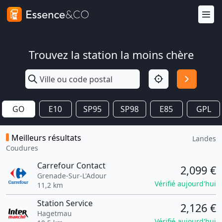
Trouvez la station la moins chère
GO
E10
SP95
SP98
E85
GPL
Meilleurs résultats
Landes
Coudures
Carrefour Contact
2,099 €
Grenade-Sur-L'Adour
Vérifié aujourd'hui
11,2 km
Station Service
2,126 €
Hagetmau
Vérifié aujourd'hui