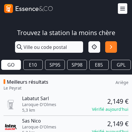
Trouvez la station la moins chère
GO
E10
SP95
SP98
E85
GPL
Meilleurs résultats
Ariège
Le Peyrat
Labatut Sarl
2,149 €
Laroque-D'Olmes
Vérifié aujourd'hui
5,3 km
Sas Nico
2,149 €
Laroque-D'Olmes
Vérifié aujourd'hui