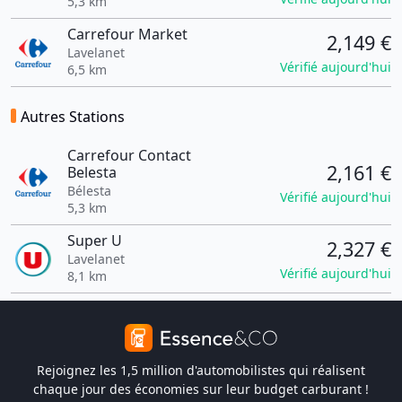
5,3 km
Carrefour Market
2,149 €
Lavelanet
Vérifié aujourd'hui
6,5 km
Autres Stations
Carrefour Contact
2,161 €
Belesta
Bélesta
Vérifié aujourd'hui
5,3 km
Super U
2,327 €
Lavelanet
Vérifié aujourd'hui
8,1 km
Rejoignez les 1,5 million d'automobilistes qui réalisent
chaque jour des économies sur leur budget carburant !