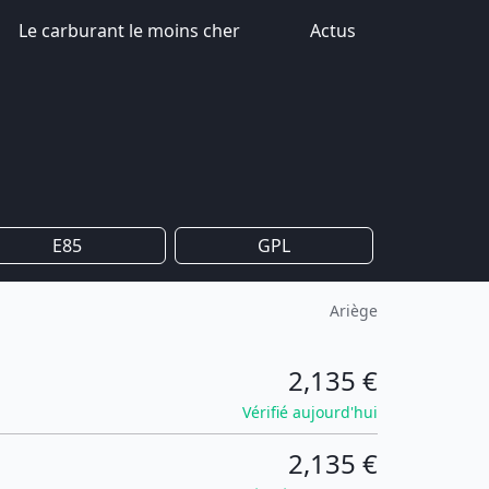
Le carburant le moins cher
Actus
E85
GPL
Ariège
2,135 €
Vérifié aujourd'hui
2,135 €