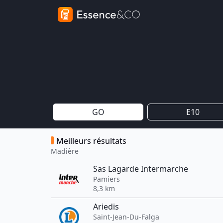
GO
E10
Meilleurs résultats
Madière
Sas Lagarde Intermarche
Pamiers
8,3 km
Ariedis
Saint-Jean-Du-Falga