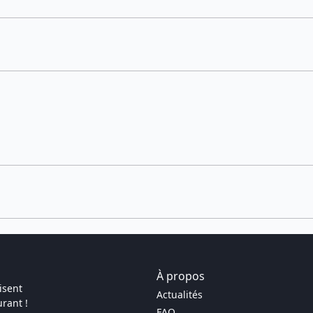
À propos
isent
Actualités
rant !
FAQ