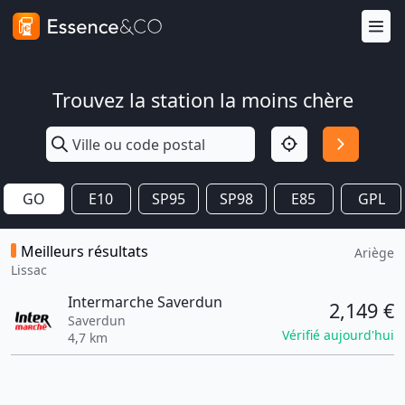
Trouvez la station la moins chère
GO
E10
SP95
SP98
E85
GPL
Meilleurs résultats
Ariège
Lissac
Intermarche Saverdun
2,149 €
Saverdun
Vérifié aujourd'hui
4,7 km