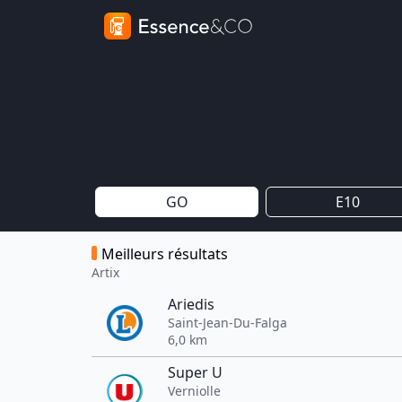
GO
E10
Meilleurs résultats
Artix
Ariedis
Saint-Jean-Du-Falga
6,0 km
Super U
Verniolle