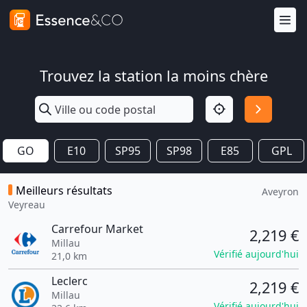
Trouvez la station la moins chère
GO
E10
SP95
SP98
E85
GPL
Meilleurs résultats
Aveyron
Veyreau
Carrefour Market
2,219 €
Millau
Vérifié aujourd'hui
21,0 km
Leclerc
2,219 €
Millau
Vérifié aujourd'hui