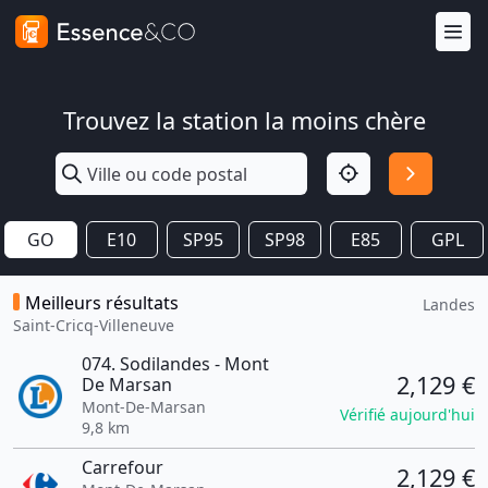
Trouvez la station la moins chère
GO
E10
SP95
SP98
E85
GPL
Meilleurs résultats
Landes
Saint-Cricq-Villeneuve
074. Sodilandes - Mont
2,129 €
De Marsan
Mont-De-Marsan
Vérifié aujourd'hui
9,8 km
Carrefour
2,129 €