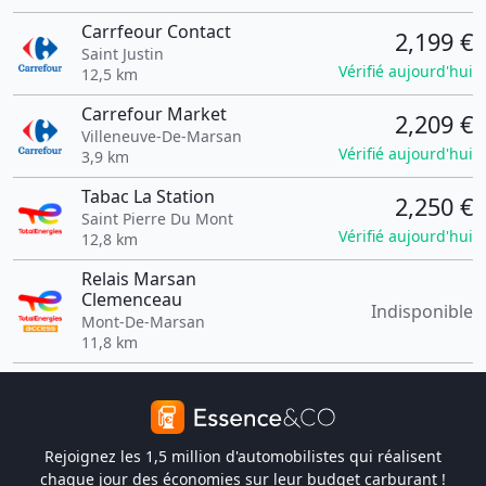
Carrfeour Contact
2,199 €
Saint Justin
Vérifié aujourd'hui
12,5 km
Carrefour Market
2,209 €
Villeneuve-De-Marsan
Vérifié aujourd'hui
3,9 km
Tabac La Station
2,250 €
Saint Pierre Du Mont
Vérifié aujourd'hui
12,8 km
Relais Marsan
Clemenceau
Indisponible
Mont-De-Marsan
11,8 km
Rejoignez les 1,5 million d'automobilistes qui réalisent
chaque jour des économies sur leur budget carburant !