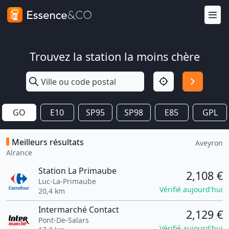
Trouvez la station la moins chère
GO
E10
SP95
SP98
E85
GPL
Meilleurs résultats
Aveyron
Alrance
Station La Primaube
2,108 €
Luc-La-Primaube
Vérifié aujourd'hui
20,4 km
Intermarché Contact
2,129 €
Pont-De-Salars
Vérifié aujourd'hui