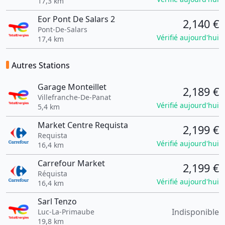
17,3 km
Eor Pont De Salars 2
2,140 €
Pont-De-Salars
Vérifié aujourd'hui
17,4 km
Autres Stations
Garage Monteillet
2,189 €
Villefranche-De-Panat
Vérifié aujourd'hui
5,4 km
Market Centre Requista
2,199 €
Requista
Vérifié aujourd'hui
16,4 km
Carrefour Market
2,199 €
Réquista
Vérifié aujourd'hui
16,4 km
Sarl Tenzo
Indisponible
Luc-La-Primaube
19,8 km