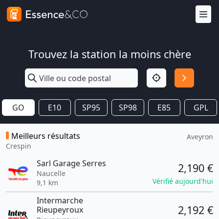
Trouvez la station la moins chère
GO
E10
SP95
SP98
E85
GPL
Meilleurs résultats
Aveyron
Crespin
Sarl Garage Serres
2,190 €
Naucelle
Vérifié aujourd'hui
9,1 km
Intermarche
2,192 €
Rieupeyroux