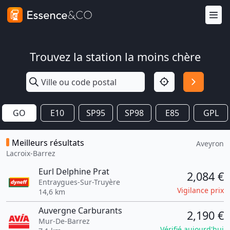
Trouvez la station la moins chère
GO
E10
SP95
SP98
E85
GPL
Meilleurs résultats
Aveyron
Lacroix-Barrez
Eurl Delphine Prat
2,084 €
Entraygues-Sur-Truyère
Vigilance prix
14,6 km
Auvergne Carburants
2,190 €
Mur-De-Barrez
Vérifié aujourd'hui