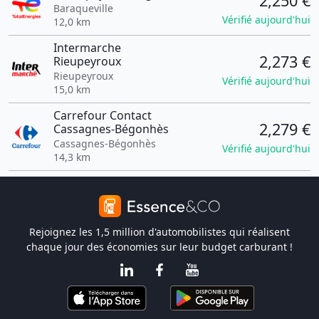
2,250 €
Baraqueville
Vérifié aujourd'hui
12,0 km
Intermarche
2,273 €
Rieupeyroux
Rieupeyroux
Vérifié aujourd'hui
15,0 km
Carrefour Contact
2,279 €
Cassagnes-Bégonhès
Cassagnes-Bégonhès
Vérifié aujourd'hui
14,3 km
Rejoignez les 1,5 million d'automobilistes qui réalisent
chaque jour des économies sur leur budget carburant !