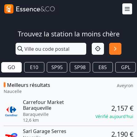
Trouvez la station la moins chère
GO
E10
SP95
SP98
E85
GPL
Meilleurs résultats
Aveyron
Naucelle
Carrefour Market
2,157 €
Baraqueville
Baraqueville
Vérifié aujourd'hui
12,6 km
Sarl Garage Serres
2,190 €