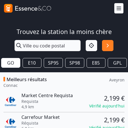
Trouvez la station la moins chère
GO
E10
SP95
SP98
E85
GPL
Meilleurs résultats
Aveyron
Connac
Market Centre Requista
2,199 €
Requista
Vérifié aujourd'hui
4,9 km
Carrefour Market
2,199 €
Réquista
Vérifié aujourd'hui