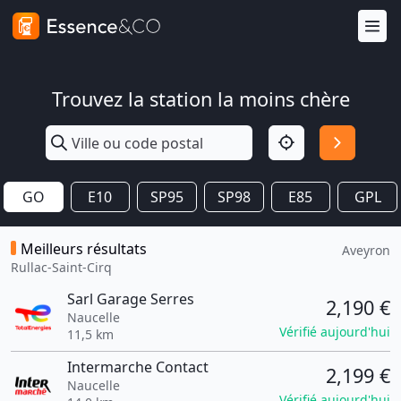
Trouvez la station la moins chère
GO
E10
SP95
SP98
E85
GPL
Meilleurs résultats
Aveyron
Rullac-Saint-Cirq
Sarl Garage Serres
2,190 €
Naucelle
Vérifié aujourd'hui
11,5 km
Intermarche Contact
2,199 €
Naucelle
Vérifié aujourd'hui