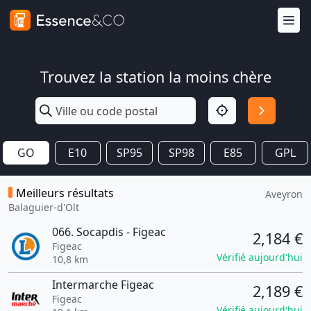
Trouvez la station la moins chère
GO
E10
SP95
SP98
E85
GPL
Meilleurs résultats
Aveyron
Balaguier-d'Olt
066. Socapdis - Figeac
2,184 €
Figeac
Vérifié aujourd'hui
10,8 km
Intermarche Figeac
2,189 €
Figeac
Vérifié aujourd'hui