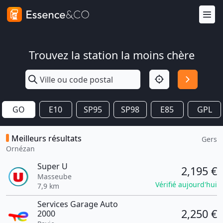
Trouvez la station la moins chère
GO
E10
SP95
SP98
E85
GPL
Meilleurs résultats
Gers
Ornézan
Super U
2,195 €
Masseube
Vérifié aujourd'hui
7,9 km
Services Garage Auto
2,250 €
2000