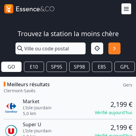
Trouvez la station la moins chère
GO
E10
SP95
SP98
E85
GPL
Meilleurs résultats
Gers
Clermont-Savès
Market
2,199 €
L'Isle-Jourdain
Vérifié aujourd'hui
5,0 km
Super U
2,199 €
L'Isle-Jourdain
Vérifié aujourd'hui