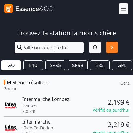
Trouvez la station la moins chère
GO
E10
SP95
SP98
E85
GPL
Meilleurs résultats
Gers
Gaujac
Intermarche Lombez
2,199 €
Lombez
Vérifié aujourd'hui
7,8 km
Intermarche
2,219 €
L'Isle-En-Dodon
Vérifié aujourd'hui