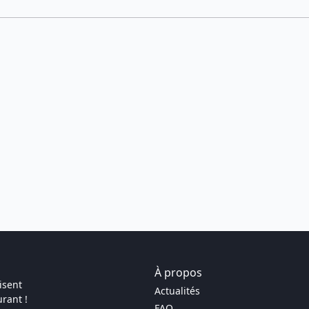
À propos
isent
Actualités
rant !
FAQ