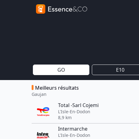
GO
E10
Meilleurs résultats
Gaujan
Total -Sarl Cojemi
L'Isle-En-Dodon
8,9 km
Intermarche
L'Isle-En-Dodon