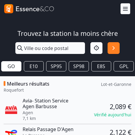
Trouvez la station la moins chère
GO
E10
SP95
SP98
E85
GPL
Meilleurs résultats
Lot-et-Garonne
Roquefort
Avia- Station Service
2,089 €
Agen Barbusse
Agen
Vérifié aujourd'hui
7,1 km
Relais Passage D'Agen
2,122 €