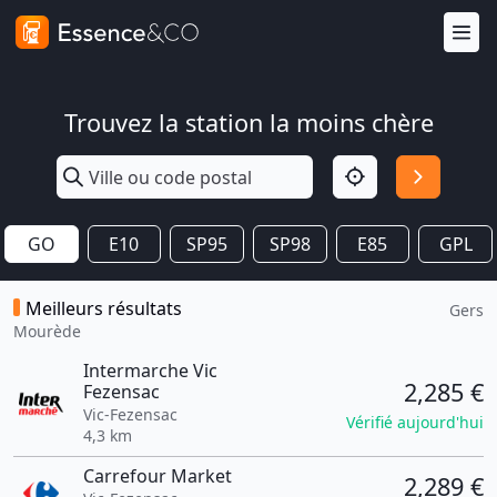
Trouvez la station la moins chère
GO
E10
SP95
SP98
E85
GPL
Meilleurs résultats
Gers
Mourède
Intermarche Vic
2,285 €
Fezensac
Vic-Fezensac
Vérifié aujourd'hui
4,3 km
Carrefour Market
2,289 €