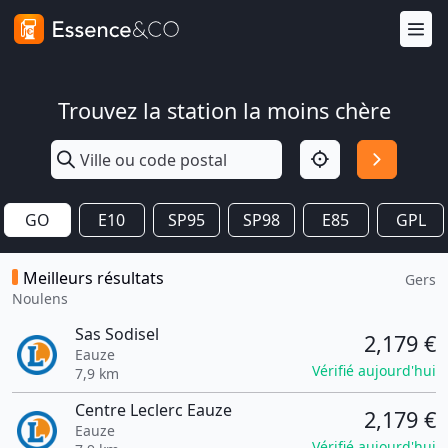
Trouvez la station la moins chère
GO
E10
SP95
SP98
E85
GPL
Meilleurs résultats
Gers
Noulens
Sas Sodisel
2,179 €
Eauze
Vérifié aujourd'hui
7,9 km
Centre Leclerc Eauze
2,179 €
Eauze
Vérifié aujourd'hui