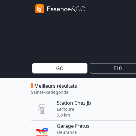
GO
E10
Meilleurs résultats
Sainte-Radegonde
Station Chez Jb
Lectoure
9,0 km
Garage Fratus
Fleurance