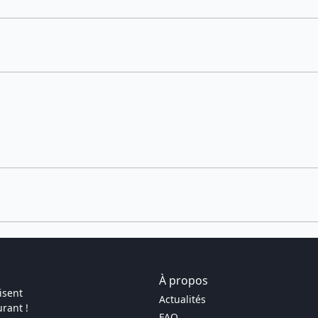
À propos
isent
Actualités
rant !
FAQ