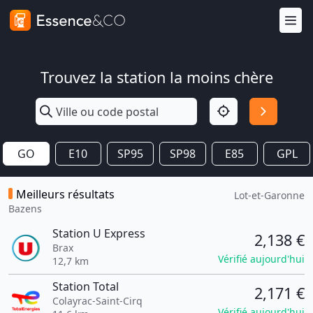
Trouvez la station la moins chère
GO
E10
SP95
SP98
E85
GPL
Meilleurs résultats
Lot-et-Garonne
Bazens
Station U Express
2,138 €
Brax
Vérifié aujourd'hui
12,7 km
Station Total
2,171 €
Colayrac-Saint-Cirq
Vérifié aujourd'hui