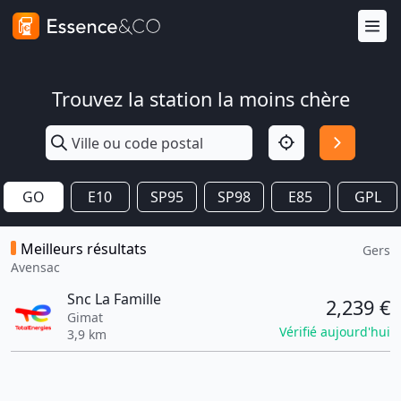
Trouvez la station la moins chère
GO
E10
SP95
SP98
E85
GPL
Meilleurs résultats
Gers
Avensac
Snc La Famille
2,239 €
Gimat
Vérifié aujourd'hui
3,9 km