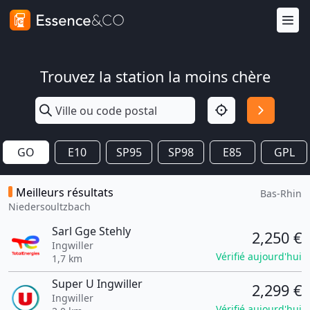
Trouvez la station la moins chère
GO
E10
SP95
SP98
E85
GPL
Meilleurs résultats
Bas-Rhin
Niedersoultzbach
Sarl Gge Stehly
2,250 €
Ingwiller
Vérifié aujourd'hui
1,7 km
Super U Ingwiller
2,299 €
Ingwiller
Vérifié aujourd'hui