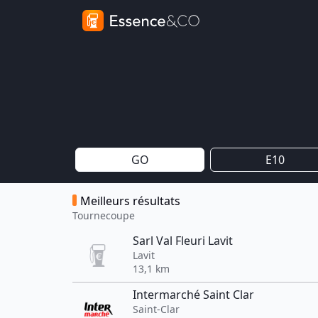
GO
E10
Meilleurs résultats
Tournecoupe
Sarl Val Fleuri Lavit
Lavit
13,1 km
Intermarché Saint Clar
Saint-Clar