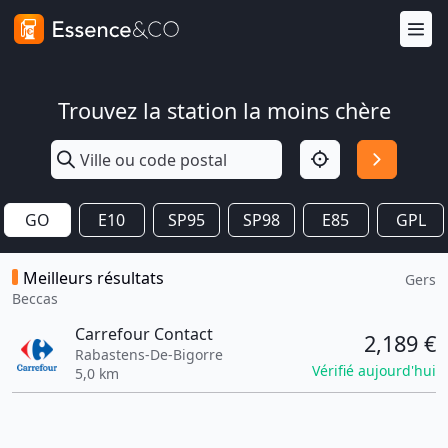
Trouvez la station la moins chère
GO
E10
SP95
SP98
E85
GPL
Meilleurs résultats
Gers
Beccas
Carrefour Contact
2,189 €
Rabastens-De-Bigorre
Vérifié aujourd'hui
5,0 km