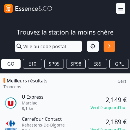
Trouvez la station la moins chère
GO
E10
SP95
SP98
E85
GPL
Meilleurs résultats
Gers
Troncens
U Express
2,149 €
Marciac
Vérifié aujourd'hui
8,1 km
Carrefour Contact
2,189 €
Rabastens-De-Bigorre
Vérifié aujourd'hui