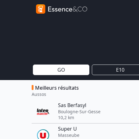
GO
E10
Meilleurs résultats
Aussos
Sas Berfasyl
Boulogne-Sur-Gesse
10,2 km
Super U
Masseube