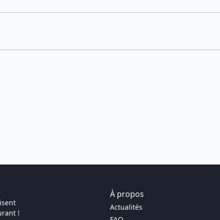
À propos
isent
Actualités
rant !
FAQ