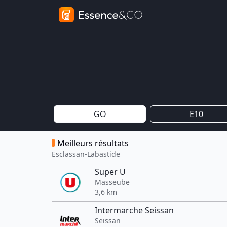
GO
E10
Meilleurs résultats
Esclassan-Labastide
Super U
Masseube
3,6 km
Intermarche Seissan
Seissan