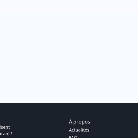
À propos
isent
Actualités
rant !
FAQ