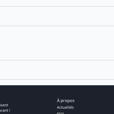
À propos
isent
Actualités
rant !
FAQ