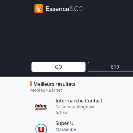
GO
E10
Meilleurs résultats
Monlaur-Bernet
Intermarche Contact
Castelnau-Magnoac
6,1 km
Super U
Masseube