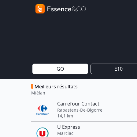
GO
E10
Meilleurs résultats
Miélan
Carrefour Contact
Rabastens-De-Bigorre
14,1 km
U Express
Marciac