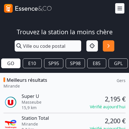
Trouvez la station la moins chère
GO
E10
SP95
SP98
E85
GPL
Meilleurs résultats
Gers
Mirande
Super U
2,195 €
Masseube
Vérifié aujourd'hui
15,9 km
Station Total
2,200 €
Mirande
Vérifié aujourd'hui