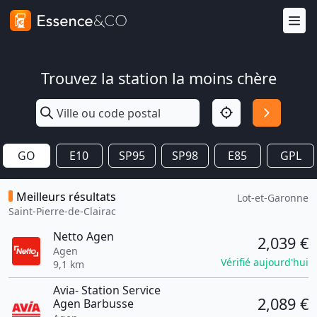
Trouvez la station la moins chère
GO
E10
SP95
SP98
E85
GPL
Meilleurs résultats
Lot-et-Garonne
Saint-Pierre-de-Clairac
Netto Agen
2,039 €
Agen
Vérifié aujourd'hui
9,1 km
Avia- Station Service
2,089 €
Agen Barbusse