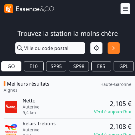
Trouvez la station la moins chère
GO
E10
SP95
SP98
E85
GPL
Meilleurs résultats
Haute-Garonne
Aignes
Netto
2,105 €
Auterive
Vérifié aujourd'hui
9,4 km
Relais Trebons
2,108 €
Auterive
Vérifié aujourd'hui