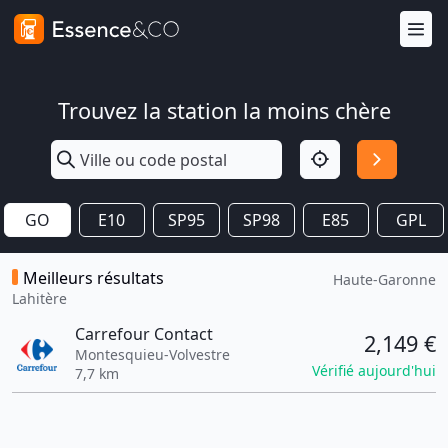
Trouvez la station la moins chère
GO
E10
SP95
SP98
E85
GPL
Meilleurs résultats
Haute-Garonne
Lahitère
Carrefour Contact
2,149 €
Montesquieu-Volvestre
Vérifié aujourd'hui
7,7 km