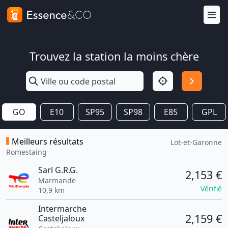
Trouvez la station la moins chère
GO
E10
SP95
SP98
E85
GPL
Meilleurs résultats
Lot-et-Garonne
Romestaing
Sarl G.R.G.
2,153 €
Marmande
Vérifié
10,9 km
Intermarche
2,159 €
Casteljaloux