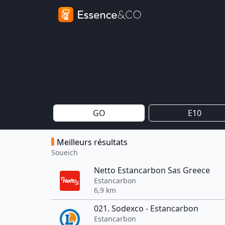
GO
E10
Meilleurs résultats
Soueich
Netto Estancarbon Sas Greece
Estancarbon
6,9 km
021. Sodexco - Estancarbon
Estancarbon