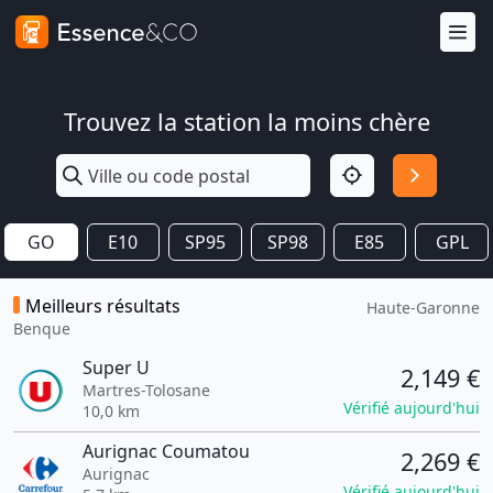
Trouvez la station la moins chère
GO
E10
SP95
SP98
E85
GPL
Meilleurs résultats
Haute-Garonne
Benque
Super U
2,149 €
Martres-Tolosane
Vérifié aujourd'hui
10,0 km
Aurignac Coumatou
2,269 €
Aurignac
Vérifié aujourd'hui