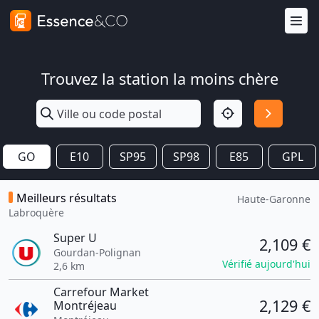
Trouvez la station la moins chère
GO
E10
SP95
SP98
E85
GPL
Meilleurs résultats
Haute-Garonne
Labroquère
Super U
2,109 €
Gourdan-Polignan
Vérifié aujourd'hui
2,6 km
Carrefour Market
2,129 €
Montréjeau