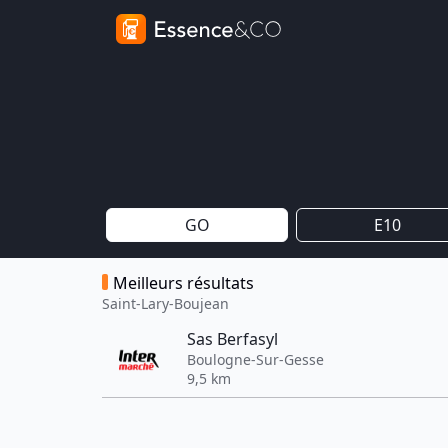
GO
E10
Meilleurs résultats
Saint-Lary-Boujean
Sas Berfasyl
Boulogne-Sur-Gesse
9,5 km