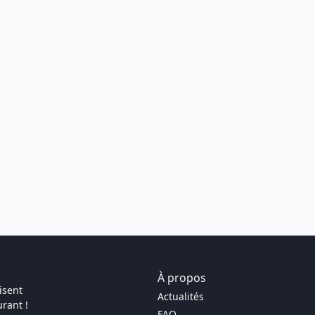
À propos
isent
Actualités
rant !
FAQ